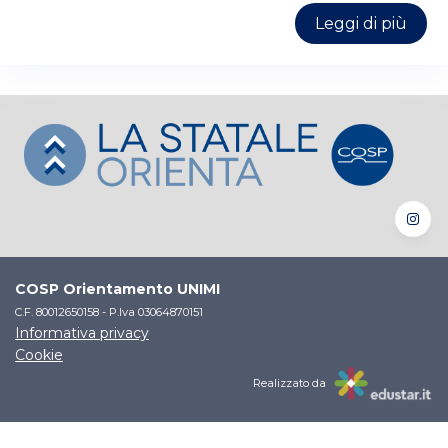
Leggi di più
COSP Orientamento UNIMI
C.F. 80012650158 - P.Iva 03064870151
Informativa privacy
Cookie
Realizzato da