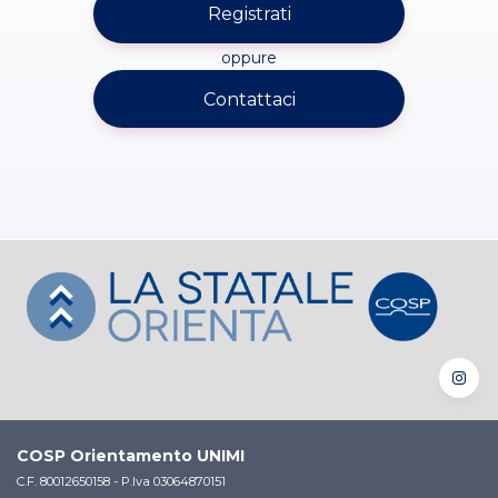
Registrati
oppure
Contattaci
COSP Orientamento UNIMI
C.F. 80012650158 - P.Iva 03064870151