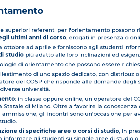
ientamento
le superiori referenti per l'orientamento possono r
gli ultimi anni di corso
, erogati in presenza o onl
da ottobre ad aprile e forniscono agli studenti inf
i studio
più adatto alle loro inclinazioni ed esigen
pologie di orientamento che possono essere richies
allestimento di uno spazio dedicato, con distribuzio
atore del COSP che risponde alle domande degli st
diverse università.
amento
: in classe oppure online, un operatore del C
tà Statale di Milano. Oltre a favorire la conoscenza d
 di ammissione, gli incontri sono un'occasione per a
studio.
azione di specifiche aree o corsi di studio
, in pr
 a informare gli studenti su singole aree di studio o s