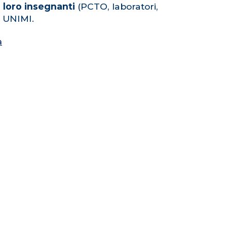
i loro insegnanti
(PCTO, laboratori,
o UNIMI.
a