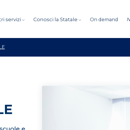
ri servizi
Conosci la Statale
On demand
LE
LE
 scuole e