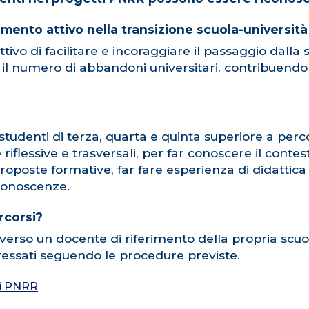
tamento attivo nella transizione scuola-universit
ttivo di facilitare e incoraggiare il passaggio dall
rre il numero di abbandoni universitari, contribuen
tudenti di terza, quarta e quinta superiore a percors
flessive e trasversali, per far conoscere il conte
proposte formative, far fare esperienza di didattica
conoscenze.
rcorsi?
averso un docente di riferimento della propria scuo
teressati seguendo le procedure previste.
ti PNRR