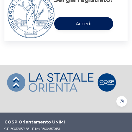
COSP Orientamento UNIMI
C.F. 80012650158 - P.Iva 03064870151