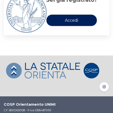
COSP Orientamento UNIMI
C.F. 80012650158 - P.Iva 03064870151