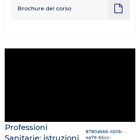
Brochure del corso
Professioni
8780a666-450b-
Sanitarie: istruzioni
4a79-b5cc-