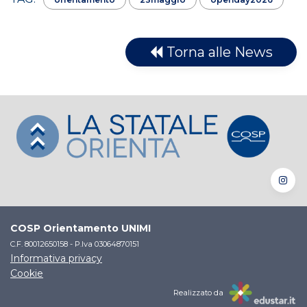
Torna alle News
COSP Orientamento UNIMI
C.F. 80012650158 - P.Iva 03064870151
Informativa privacy
Cookie
Realizzato da