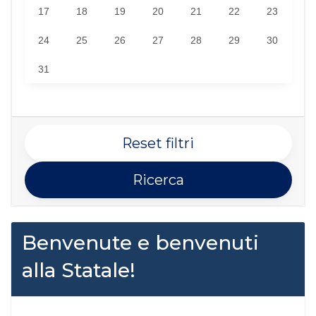
17
18
19
20
21
22
23
24
25
26
27
28
29
30
31
Reset filtri
Ricerca
Benvenute e benvenuti
alla Statale!