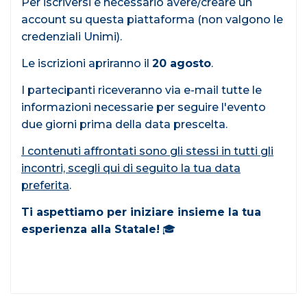
Per iscriversi è necessario avere/creare un
account su questa piattaforma (non valgono le
credenziali Unimi).
Le iscrizioni apriranno il
20 agosto
.
I partecipanti riceveranno via e-mail tutte le
informazioni necessarie per seguire l'evento
due giorni prima della data prescelta.
I contenuti affrontati sono gli stessi in tutti gli
incontri, scegli qui di seguito la tua data
preferita
.
Ti aspettiamo per iniziare insieme la tua
esperienza alla Statale!
🎓