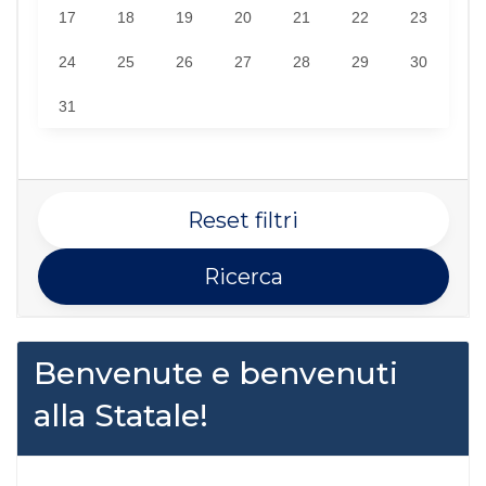
17
18
19
20
21
22
23
24
25
26
27
28
29
30
31
Reset filtri
Ricerca
Benvenute e benvenuti
alla Statale!