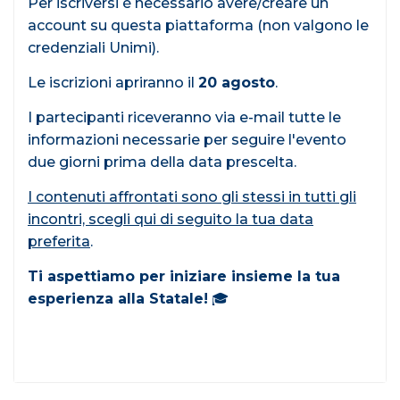
Per iscriversi è necessario avere/creare un
account su questa piattaforma (non valgono le
credenziali Unimi).
Le iscrizioni apriranno il
20 agosto
.
I partecipanti riceveranno via e-mail tutte le
informazioni necessarie per seguire l'evento
due giorni prima della data prescelta.
I contenuti affrontati sono gli stessi in tutti gli
incontri, scegli qui di seguito la tua data
preferita
.
Ti aspettiamo per iniziare insieme la tua
esperienza alla Statale!
🎓