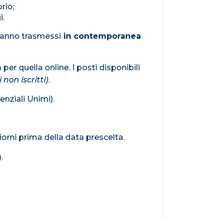
rio;
i.
ranno trasmessi
in contemporanea
 per quella online. I posti disponibili
on iscritti)
.
nziali Unimi).
iorni prima della data prescelta.
a
.