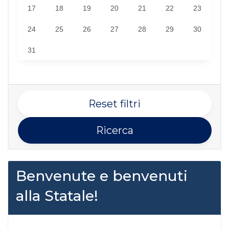
17
18
19
20
21
22
23
24
25
26
27
28
29
30
31
Reset filtri
Ricerca
Benvenute e benvenuti
alla Statale!