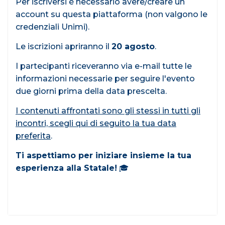
Per iscriversi è necessario avere/creare un
account su questa piattaforma (non valgono le
credenziali Unimi).
Le iscrizioni apriranno il
20 agosto
.
I partecipanti riceveranno via e-mail tutte le
informazioni necessarie per seguire l'evento
due giorni prima della data prescelta.
I contenuti affrontati sono gli stessi in tutti gli
incontri, scegli qui di seguito la tua data
preferita
.
Ti aspettiamo per iniziare insieme la tua
esperienza alla Statale!
🎓