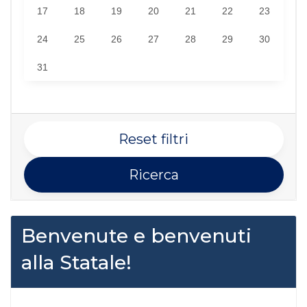
17
18
19
20
21
22
23
24
25
26
27
28
29
30
31
Reset filtri
Ricerca
Benvenute e benvenuti
alla Statale!