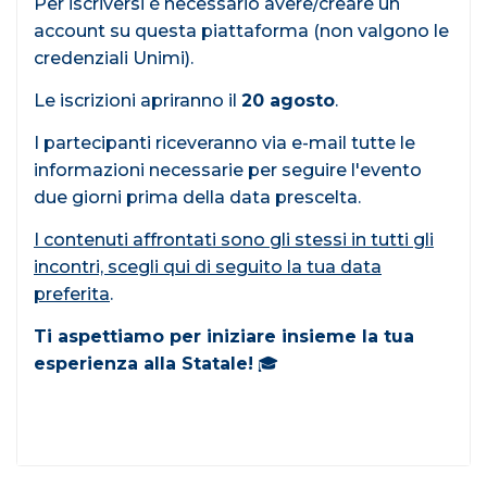
Per iscriversi è necessario avere/creare un
account su questa piattaforma (non valgono le
credenziali Unimi).
Le iscrizioni apriranno il
20 agosto
.
I partecipanti riceveranno via e-mail tutte le
informazioni necessarie per seguire l'evento
due giorni prima della data prescelta.
I contenuti affrontati sono gli stessi in tutti gli
incontri, scegli qui di seguito la tua data
preferita
.
Ti aspettiamo per iniziare insieme la tua
esperienza alla Statale!
🎓