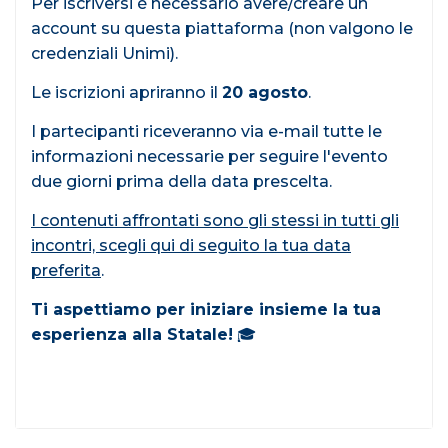
Per iscriversi è necessario avere/creare un
account su questa piattaforma (non valgono le
credenziali Unimi).
Le iscrizioni apriranno il
20 agosto
.
I partecipanti riceveranno via e-mail tutte le
informazioni necessarie per seguire l'evento
due giorni prima della data prescelta.
I contenuti affrontati sono gli stessi in tutti gli
incontri, scegli qui di seguito la tua data
preferita
.
Ti aspettiamo per iniziare insieme la tua
esperienza alla Statale!
🎓