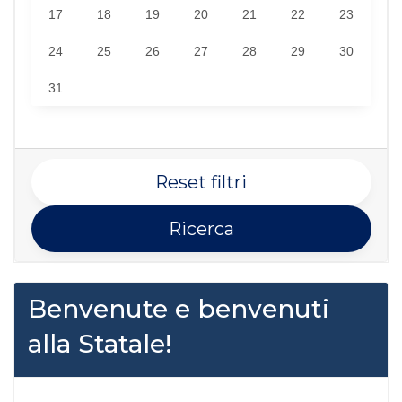
17
18
19
20
21
22
23
24
25
26
27
28
29
30
31
Reset filtri
Ricerca
Benvenute e benvenuti
alla Statale!