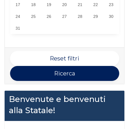
17
18
19
20
21
22
23
24
25
26
27
28
29
30
31
Reset filtri
Ricerca
Benvenute e benvenuti
alla Statale!