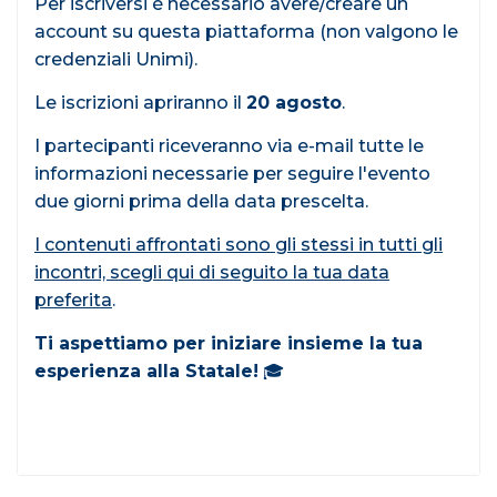
Per iscriversi è necessario avere/creare un
account su questa piattaforma (non valgono le
credenziali Unimi).
Le iscrizioni apriranno il
20 agosto
.
I partecipanti riceveranno via e-mail tutte le
informazioni necessarie per seguire l'evento
due giorni prima della data prescelta.
I contenuti affrontati sono gli stessi in tutti gli
incontri, scegli qui di seguito la tua data
preferita
.
Ti aspettiamo per iniziare insieme la tua
esperienza alla Statale!
🎓