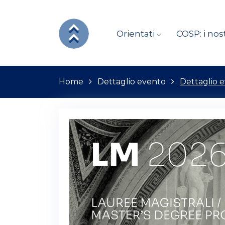
Orientati
COSP: i nost
Home
Dettaglio evento
Dettaglio 