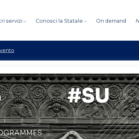
ri servizi
Conosci la Statale
On demand
evento